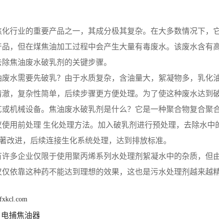
焦化行业的重要产品之一，其成分极其复杂。在大多数情况下，
产品，但在煤焦油加工过程中会产生大量有毒废水。该废水含有
去除焦油废水破乳剂的关键步骤。
油废水需要先破乳？由于水质复杂，含油量大，絮凝物多，乳化
清澈，复杂性简单，后续步骤更方便处理。为了使这种废水达到
艺或机械设备。焦油废水破乳剂是什么？它是一种聚合物复合聚
议使用前处理 生化处理方法。加入破乳剂进行预处理，去除水中
C显著改进，后续连接生化系统处理，达到排放标准。
有许多企业仅限于使用聚丙烯系列水处理剂絮凝水中的杂质，但
仅仅依靠这种药不能达到理想的效果，这也是污水处理剂越来越
lfxkcl.com
电捕焦油器