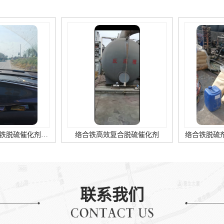
新型复合型络合铁脱硫催化剂简介
络合铁高效复合脱硫催化剂
络合铁脱硫
联系我们