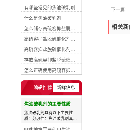
性，能够改变焦油颗粒和液体
有哪些常见的焦油破乳剂
下一篇：
之间的表面性质，降低表面张
力，使焦油颗粒相互分散。兼
什么是焦油破乳剂
容性：焦油破乳剂通常具有良
相关新
好的兼容性，能够与多种其他
怎么储存高硫容抑盐脱硫催化剂
化学品和溶剂相容，并在不同
高硫容抑盐脱硫催化剂的操作条件
处理条件下保持较稳定的性
能。高效性：焦油破乳剂具有
高硫容抑盐脱硫催化剂的性能特点
高效的破乳作用，能够迅速破
坏乳状悬浮液中的焦油颗粒间
存放高硫容抑盐脱硫催化剂的环境因素
的表面张力，使其分离成小颗
粒，方便后续的处理和去除。
怎么正确使用高硫容抑盐脱硫催化剂
环境友好：许多焦油破乳剂具
有环境友好的特性，不会对环
境和生态造成显著的污染和危
编辑推荐
新鲜信息
害。 需要根据实际需求和处理
对象选择具有适当性质的焦油
破乳剂，并在使用时遵循产品
焦油破乳剂的主要性质
说明书和安全操作规程，确保
焦油破乳剂具有以下主要性
安全和有效的处理。关键
质：分散性：焦油破乳剂具有
词： 焦油脱水剂 络合铁脱硫
良好的分散性，能够将焦油颗
剂编辑精选内容：【焦油氨水
哪些地方需要使用焦油破乳剂