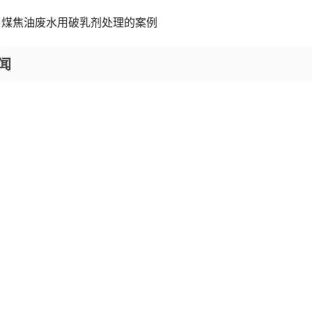
煤焦油废水用破乳剂处理的案例
闻