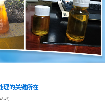
处理的关键所在
5:45]