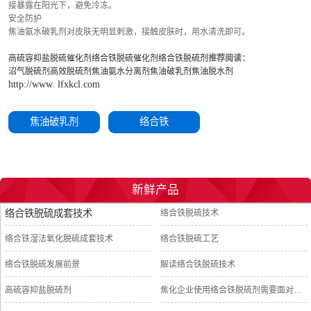
接暴露在阳光下，避免冷冻。
安全防护
焦油氨水破乳剂对皮肤无明显刺激，接触皮肤时，用水清洗即可。
高硫容抑盐脱硫催化剂
络合铁脱硫催化剂
络合铁脱硫剂
推荐阅读：
沼气脱硫剂
高效脱硫剂
焦油氨水分离剂
焦油破乳剂
焦油脱水剂
http://www. lfxkcl.com
焦油破乳剂
络合铁
新鲜产品
络合铁脱硫成套技术
络合铁脱硫技术
络合铁湿法氧化脱硫成套技术
络合铁脱硫工艺
络合铁脱硫发展前景
解读络合铁脱硫技术
高硫容抑盐脱硫剂
焦化企业使用络合铁脱硫剂需要面对的问题