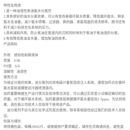
特性及用途
1.是一种油溶性焦油氨水分离剂
2.具有很好的油水分离效果，可以有效改善循环氨水质量，降低循环氨水、剩余
氨水含油量。减少氨水喷嘴、过滤器、换热器、蒸氨塔盘的清洗频率。图书还有
利于减少后续生化系统的压力。
3.具有减粘作用，防止焦油在管道内的沉积同时有利于焦油于焦油渣的分离。
4.有效降低焦油含水量，增加焦油回收率。
产品指标
外观    琥珀色粘稠液体
密度    0.98
PH值    6-8
溶解性   油溶性
使用方法
为保证分离的效果，该分离剂应用电磁计量泵连续注入系统，通常加药点在循环
氨水泵前或横管初冷器喷洒液内。
加药量要根据生产运行情况及现场情况决定，可以通过实验室小试确定确切的加
药量。对于循环氨水系统，加药量通常是根据循环氨水量投加1-5ppm。为达到效
果，请在我公司技术人员指导下使用该产品。
    该分离剂不应与其它化学试剂混合使用，除非其相容性经过我们的技术人员验
证。
包装与储存
用铁桶包装，每桶200公斤，或根据用户要求确定，储存在凉爽通风处，避免直