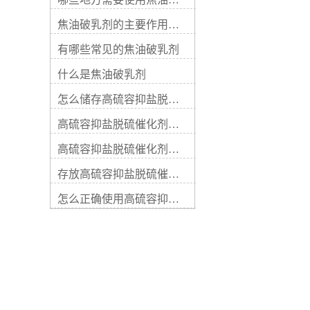
粒分散在液体中，防止其聚集
分离剂】焦油氨水分离剂的作
并形成团块或沉淀。界面活性
用是什么【焦油氨水分离剂】
焦油破乳剂的主要作用是什么
性：焦油破乳剂具有界面活
焦油氨水分离剂【高硫容抑盐
性，能够改变焦油颗粒和液体
脱硫催化剂】高硫容抑盐技术
有哪些常见的焦油破乳剂
之间的表面性质，降低表面张
特点及其优势【焦油破乳剂】
力，使焦油颗粒相互分散。兼
什么是焦油破乳剂
破乳剂的用途【沼气脱硫剂】
容性：焦油破乳剂通常具有良
沼气脱硫剂的性能特点【焦油
好的兼容性，能够与多种其他
怎么储存高硫容抑盐脱硫催化剂
脱水剂】焦油脱水剂的用途作
化学品和溶剂相容，并在不同
用【高效脱硫剂】脱硫剂添加
高硫容抑盐脱硫催化剂的操作条件
处理条件下保持较稳定的性
步骤的介绍【高效脱硫剂】高
能。高效性：焦油破乳剂具有
效脱硫剂的特点
高硫容抑盐脱硫催化剂的性能特点
高效的破乳作用，能够迅速破
坏乳状悬浮液中的焦油颗粒间
存放高硫容抑盐脱硫催化剂的环境因素
的表面张力，使其分离成小颗
粒，方便后续的处理和去除。
怎么正确使用高硫容抑盐脱硫催化剂
环境友好：许多焦油破乳剂具
有环境友好的特性，不会对环
境和生态造成显著的污染和危
害。 需要根据实际需求和处理
对象选择具有适当性质的焦油
破乳剂，并在使用时遵循产品
说明书和安全操作规程，确保
安全和有效的处理。关键