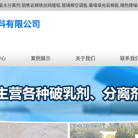
氨水分离剂,销售岩棉铁丝网缝毡,玻璃棉空调板,幕墙填充岩棉板,隔热降噪
,酚醛保温材料,防火隔离带,聚氨酯复合板,酚醛复合板,玻璃棉卷毡,外墙
料有限公司
中心
案例展示
关于我们
联系我