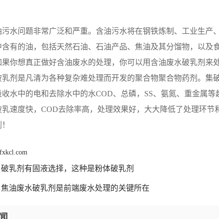
油污水问题非常广泛和严重。含油污水将在钢铁炼制、工业生产
中含有的油，包括天然石油、石油产品、焦油及其分馏物，以及
如果你想真正做好含油废水的处理，你可以用含油废水破乳剂来
破乳剂是凡清为各种复杂难处理而开发的聚合物聚合物药剂。集
吸收水中的电和去除水中的水COD、总磷，SS、氨氮、重金属
破乳速度快，COD去除率高，处理效果好，大大降低了处理环节
剂！
lfxkcl.com
破乳剂有固液选择，这种是粉体破乳剂
焦油废水破乳剂是前端废水处理的关键所在
闻