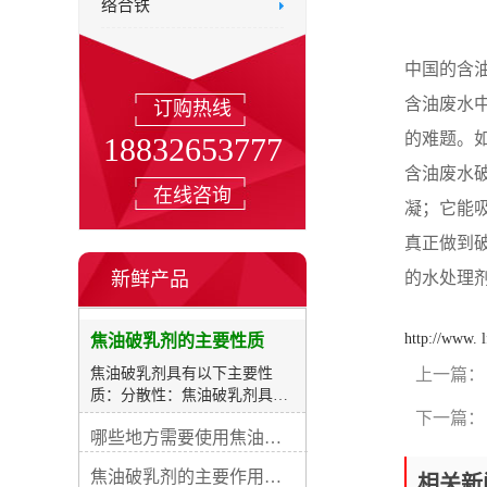
络合铁
中国的含
含油废水
订购热线
的难题。
18832653777
含油废水
在线咨询
凝；它能
真正做到
新鲜产品
的水处理
http://www. 
焦油破乳剂的主要性质
焦油破乳剂具有以下主要性
上一篇：
质：分散性：焦油破乳剂具有
良好的分散性，能够将焦油颗
下一篇：
哪些地方需要使用焦油破乳剂
粒分散在液体中，防止其聚集
并形成团块或沉淀。界面活性
焦油破乳剂的主要作用是什么
相关新
性：焦油破乳剂具有界面活