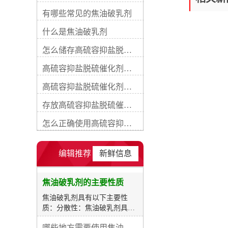
性，能够改变焦油颗粒和液体
有哪些常见的焦油破乳剂
之间的表面性质，降低表面张
力，使焦油颗粒相互分散。兼
什么是焦油破乳剂
容性：焦油破乳剂通常具有良
好的兼容性，能够与多种其他
怎么储存高硫容抑盐脱硫催化剂
化学品和溶剂相容，并在不同
高硫容抑盐脱硫催化剂的操作条件
处理条件下保持较稳定的性
能。高效性：焦油破乳剂具有
高硫容抑盐脱硫催化剂的性能特点
高效的破乳作用，能够迅速破
坏乳状悬浮液中的焦油颗粒间
存放高硫容抑盐脱硫催化剂的环境因素
的表面张力，使其分离成小颗
粒，方便后续的处理和去除。
怎么正确使用高硫容抑盐脱硫催化剂
环境友好：许多焦油破乳剂具
有环境友好的特性，不会对环
境和生态造成显著的污染和危
编辑推荐
新鲜信息
害。 需要根据实际需求和处理
对象选择具有适当性质的焦油
破乳剂，并在使用时遵循产品
焦油破乳剂的主要性质
说明书和安全操作规程，确保
焦油破乳剂具有以下主要性
安全和有效的处理。关键
质：分散性：焦油破乳剂具有
词： 焦油脱水剂 络合铁脱硫
良好的分散性，能够将焦油颗
剂编辑精选内容：【焦油氨水
哪些地方需要使用焦油破乳剂