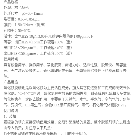
产品规格
外观：棕色条形
外形尺寸：φ5~65~15mm
堆密度：0.65~0.85kg/L
强度：》50.ON/cm（侧压）
孔隙率：50~60%
活性：含气H2S 10g/m3:00在几秒钟内脱落到1:00ppm以下
硫容：出口H2S＜1ppm工作硫容≥30%（重）
出口H2S＜20mg/m三、工作硫容≥40%（重）
出口H2S＜50mg/m三、工作硫容≥50%（重）
使用特点
具有设备简单、操作简单、净化度高、床阻力小、适应性强、脱硫快、硫容量
高、无二次污染等优点。硫化氢即使在无氧、无氨等恶劣条件下也能高精度去
除。
产品用途
氧化铁脱硫剂是以氧化铁为主要活性成分，加入其它促进剂加工而成的高效气体
净化剂。℃~100℃同时，硫化氢具有较高的去除性能，对硫醇有机硫和大多数氮
氧化物也有一定的去除作用，主要用于天然气、水气、半水气、空气气气、焦炉
气、变换气、CO再生气，食物CO2.钢厂原料气、沼气、石化等气体精脱H2S。
使用说明
1、装填
脱硫剂的填充直接影响使用效果，必须引起足够的重视。整个脱硫剂填充过程应
由专人负责，并注意以下几点：
1)不锈钢网铺设在脱硫塔格蓖麻板上，目的小于8-10。