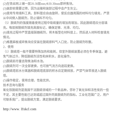
(2)在铁丝网上铺一层20-30层mm,Φ20-30mm厚碎焦块。
(3)装卸前需要过筛，因为运输和装卸过程中会产生灰尘。
(4)使用专用填料工具，卸料管应自由旋转，使反应器周围的材料均匀填充，严禁
从中间倒入脱硫剂，防止填料不均匀。
（5）脱硫剂的强度随着使用过程中吸硫量的增加而增加，因此脱硫塔应分层填
充。每层按脱硫剂填充高度标记，确保足够、光滑、均匀。
(6)填充过程中严禁直接踩踏硫剂，将木板垫在材料层上，然后进入材料检查填充
情况。
(7)格蓖麻板或碎焦块应安装在脱硫原料气入口处，防止脱硫剂吹散。
2、使用
（1）脱硫塔一般不需要特殊加热和能耗，但室外脱硫装置必须在冬季保温，避
免气体过冷，降低脱硫剂活性和床积水，恶化操作。
(2)脱硫前尽量去除焦油和水泡。
(3)脱硫剂可一次全部更换，也可按气流方向逐段更换。
(4)脱硫塔前水分离器和脱硫塔底部的积水应定期排放，严禁气体带液进入脱硫
塔。
(5)操作稳定，使用合理，性能优异。
技术咨询与服务
氧化铁脱硫剂是我国干法脱硫领域的一个新品种，弥补了氧化锌和活性炭的一些
不足，其主要性能已达到或超过国外同类脱硫剂的指标。工业化范围广泛，用户
可联系我厂，提出脱硫方案，满足脱硫要求。
http://www. lfxkcl.com