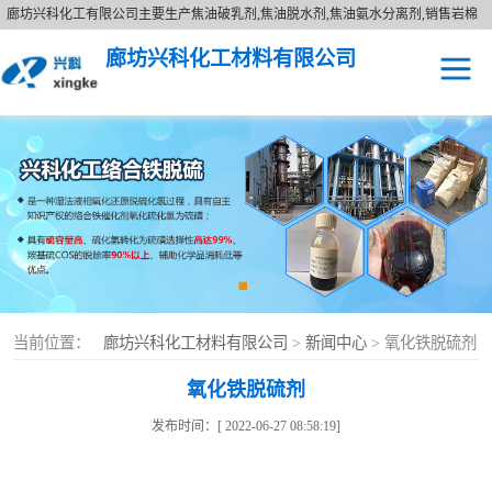
廊坊兴科化工有限公司主要生产焦油破乳剂,焦油脱水剂,焦油氨水分离剂,销售岩棉
铁丝网缝毡,玻璃棉空调板,幕墙填充岩棉板,隔热降噪离心玻璃棉,河北硅酸盐防火板,
廊坊兴科化工材料有限公司
北京玻璃棉复合板,不燃外墙保温材料,竖丝玻璃棉复合板,钢结构玻璃棉卷毡,酚醛保
温板价格,酚醛保温材料,防火隔离带,聚氨酯复合板,酚醛复合板,玻璃棉卷毡,外墙保
温附件,橡塑管条保温材料等一系列保温材料.
焦油破乳剂
络合铁
当前位置：
廊坊兴科化工材料有限公司
>
新闻中心
> 氧化铁脱硫剂
氧化铁脱硫剂
发布时间：[ 2022-06-27 08:58:19]